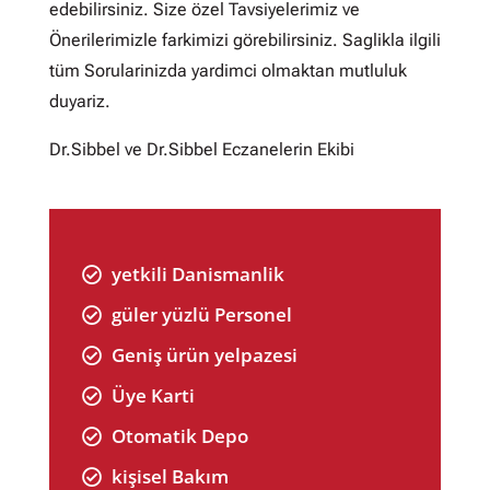
edebilirsiniz. Size özel Tavsiyelerimiz ve
Önerilerimizle farkimizi görebilirsiniz.
Saglikla ilgili
tüm Sorularinizda yardimci olmaktan mutluluk
duyariz.
Dr.Sibbel ve Dr.Sibbel Eczanelerin Ekibi
yetkili Danismanlik

güler yüzlü Personel

Geniş ürün yelpazesi

Üye Karti

Otomatik Depo

kişisel Bakım
