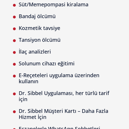
Süt/Memepompasi kiralama

Bandaj ölcümü

Kozmetik tavsiye

Tansiyon ölcümü

İlaç analizleri

Solunum cihazı eğitimi

E-Reçeteleri uygulama üzerinden

kullanın
Dr. Sibbel Uygulaması, her türlü tarif

için
Dr. Sibbel Müşteri Kartı – Daha Fazla

Hizmet İçin
Eczanelerle WhatsApp Sohbetleri